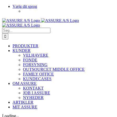
Skip
LinkedIn
Vælg dit sprog
to
content
Søg
efter:
PRODUKTER
KUNDER
VELHAVERE
FONDE
FORSYNING
OUTSOURCET MIDDLE OFFICE
FAMILY OFFICE
KUNDECASES
OM ASSURE
KONTAKT
JOB I ASSURE
NYHEDER
ARTIKLER
MIT ASSURE
Loading...